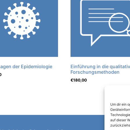
agen der Epidemiologie
Einführung in die qualitati
Forschungsmethoden
0
€
180,00
Um dir ein 
Geräteinfor
Technologie
auf dieser W
zurückziehs